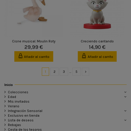
Cisne musical. Moulin Roty
Creciendo cantando
29,99 €
14,90 €
Añadir al carrito
Añadir al carrito
1
2
3
…
5
Inicio
Colecciones
Edad
Mis invitados
Verano
Integración Sensorial
Exclusivo en tienda
Lista de deseos
Rebajas
Cesta de los tesoros