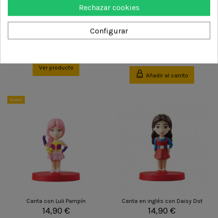
Rechazar cookies
Configurar
Fuera de Stock
Canciones de Navidad en inglés
Cançons populars per a infants
en lengua catalana
14,90 €
14,90 €
Ver producto
Añadir al carrito
Nuevo
Canta con Luli Pampín
Canta en inglés con Daisy Dot
14,90 €
14,90 €