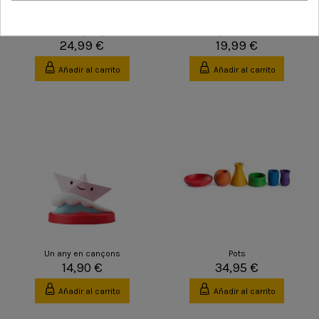
Rodari sonajero grande
Brucy the Broccoli
24,99 €
19,99 €
Añadir al carrito
Añadir al carrito
Un any en cançons
Pots
14,90 €
34,95 €
Añadir al carrito
Añadir al carrito