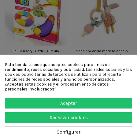
Bibi Sensory Puzzle - Circulo
Sonajero anilla madera conejo
Petits Lapins. Moulin Roty
14,95 €
26,99 €
Esta tienda te pide que aceptes cookies para fines de
Añadir al carrito
rendimiento, redes sociales y publicidad. Las redes sociales y las
Añadir al carrito
cookies publicitarias de terceros se utilizan para ofrecerte
funciones de redes sociales y anuncios personalizados.
¿Aceptas estas cookies y el procesamiento de datos
personales involucrados?
Aceptar
Rechazar cookies
Configurar